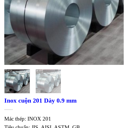
Inox cuộn 201 Dày 0.9 mm
Mác thép:
INOX 201
Tiêu chuẩn:
JIS, AISI, ASTM, GB