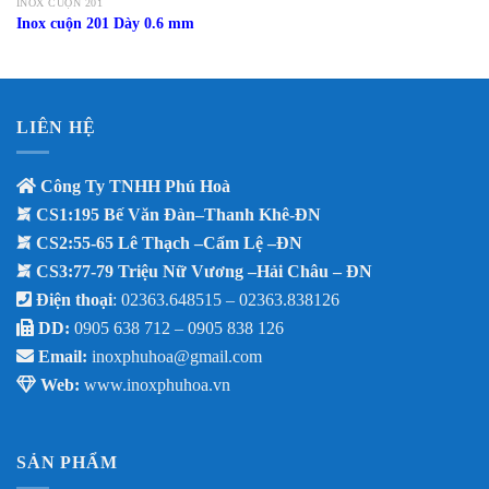
INOX CUỘN 201
Inox cuộn 201 Dày 0.6 mm
LIÊN HỆ
Công Ty TNHH Phú Hoà
CS1:195 Bế Văn Đàn–Thanh Khê-ĐN
CS2:55-65 Lê Thạch –Cẩm Lệ –ĐN
CS3:77-79 Triệu Nữ Vương –Hải Châu – ĐN
Điện thoại
: 02363.648515 – 02363.838126
DD:
0905 638 712 –
0905 838 126
Email:
inoxphuhoa@gmail.com
Web:
www.inoxphuhoa.vn
SẢN PHẨM