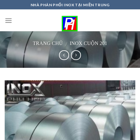
Skip
NHÀ PHÂN PHỐI INOX TẠI MIỀN TRUNG
to
content
/
TRANG CHỦ
INOX CUỘN 201