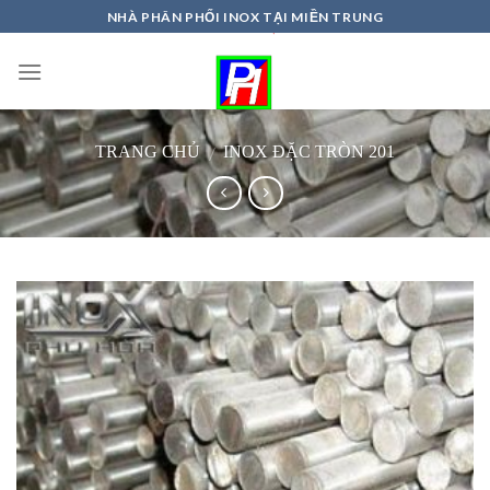
Skip
NHÀ PHÂN PHỐI INOX TẠI MIỀN TRUNG
to
content
/
TRANG CHỦ
INOX ĐẶC TRÒN 201