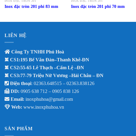
INOX ĐẶC TRÒN 201
INOX ĐẶC TRÒN 201
Inox đặc tròn 201 phi 83 mm
Inox đặc tròn 201 phi 70 mm
LIÊN HỆ
Công Ty TNHH Phú Hoà
CS1:195 Bế Văn Đàn–Thanh Khê-ĐN
CS2:55-65 Lê Thạch –Cẩm Lệ –ĐN
CS3:77-79 Triệu Nữ Vương –Hải Châu – ĐN
Điện thoại
: 02363.648515 – 02363.838126
DD:
0905 638 712 –
0905 838 126
Email:
inoxphuhoa@gmail.com
Web:
www.inoxphuhoa.vn
SẢN PHẨM