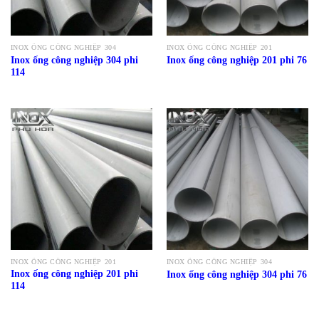
INOX ỐNG CÔNG NGHIỆP 304
INOX ỐNG CÔNG NGHIỆP 201
Inox ống công nghiệp 304 phi
Inox ống công nghiệp 201 phi 76
114
INOX ỐNG CÔNG NGHIỆP 201
INOX ỐNG CÔNG NGHIỆP 304
Inox ống công nghiệp 201 phi
Inox ống công nghiệp 304 phi 76
114