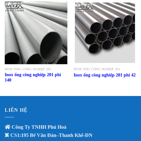
INOX ỐNG CÔNG NGHIỆP 201
INOX ỐNG CÔNG NGHIỆP 201
Inox ống công nghiệp 201 phi
Inox ống công nghiệp 201 phi 42
140
LIÊN HỆ
Công Ty TNHH Phú Hoà
CS1:195 Bế Văn Đàn–Thanh Khê-ĐN