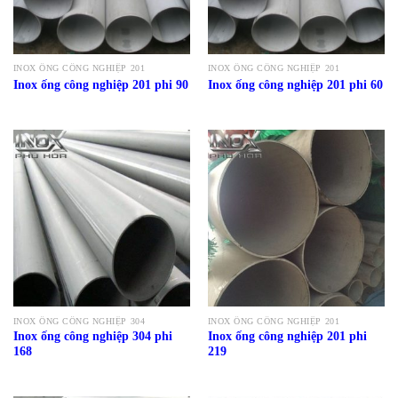
INOX ỐNG CÔNG NGHIỆP 201
INOX ỐNG CÔNG NGHIỆP 201
Inox ống công nghiệp 201 phi 90
Inox ống công nghiệp 201 phi 60
INOX ỐNG CÔNG NGHIỆP 304
INOX ỐNG CÔNG NGHIỆP 201
Inox ống công nghiệp 304 phi
Inox ống công nghiệp 201 phi
168
219