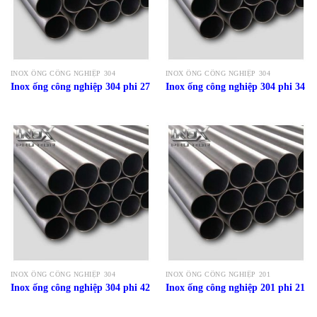
INOX ỐNG CÔNG NGHIỆP 304
INOX ỐNG CÔNG NGHIỆP 304
Inox ống công nghiệp 304 phi 27
Inox ống công nghiệp 304 phi 34
INOX ỐNG CÔNG NGHIỆP 304
INOX ỐNG CÔNG NGHIỆP 201
Inox ống công nghiệp 304 phi 42
Inox ống công nghiệp 201 phi 21