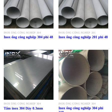
INOX ỐNG CÔNG NGHIỆP 304
INOX ỐNG CÔNG NGHIỆP 201
Inox ống công nghiệp 304 phi 48
Inox ống công nghiệp 201 phi 48
INOX ỐNG CÔNG NGHIỆP 304
INOX ỐNG CÔNG NGHIỆP 304
Inox ống công nghiệp 304 phi
Tấm inox 304 Dày 0.3mm