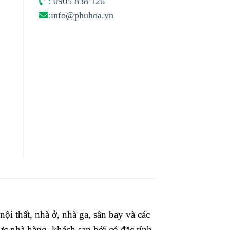
:
0905 838 126
:
info@phuhoa.vn
ội thất, nhà ở, nhà ga, sân bay và các
ực nhà hàng, khách sạn bởi có đặc tính