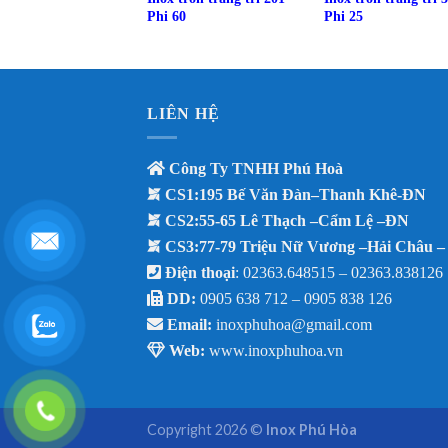
Phi 60
Phi 25
LIÊN HỆ
Công Ty TNHH Phú Hoà
CS1:195 Bế Văn Đàn–Thanh Khê-ĐN
CS2:55-65 Lê Thạch –Cẩm Lệ –ĐN
CS3:77-79 Triệu Nữ Vương –Hải Châu 
Điện thoại
: 02363.648515 – 02363.838126
DD:
0905 638 712 –
0905 838 126
Email:
inoxphuhoa@gmail.com
Web:
www.inoxphuhoa.vn
Copyright 2026 ©
Inox Phú Hòa