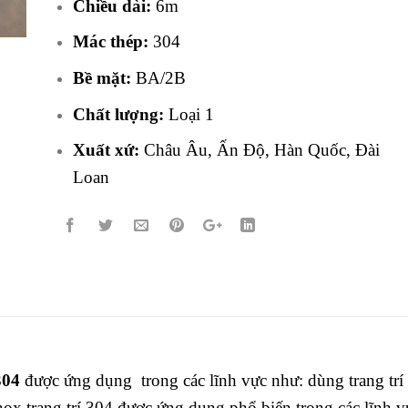
Chiều dài:
6m
Mác thép:
304
Bề mặt:
BA/2B
Chất lượng:
Loại 1
Xuất xứ:
Châu Âu, Ấn Độ, Hàn Quốc, Đài
Loan
304
được ứng dụng trong các lĩnh vực như: dùng trang trí n
ox trang trí 304 được ứng dụng phổ biến trong các lĩnh v