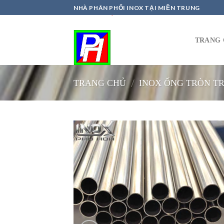
Skip
NHÀ PHÂN PHỐI INOX TẠI MIỀN TRUNG
to
content
TRANG 
/
TRANG CHỦ
INOX ỐNG TRÒN TR