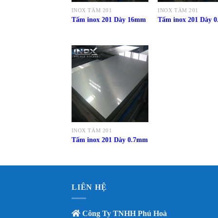
INOX TẤM 201
INOX TẤM 201
Tấm inox 201 Dày 16mm
Tấm inox 201 Dày 
INOX TẤM 201
Tấm inox 201 Dày 0.7mm
LIÊN HỆ
Công Ty TNHH Phú Hoà