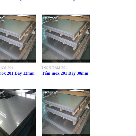
TẤM 201
INOX TẤM 201
nox 201 Dày 12mm
Tấm inox 201 Dày 30mm