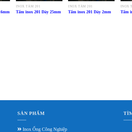
INOX TẤM 201
INOX TẤM 201
INOX 
0.6mm
Tấm inox 201 Dày 25mm
Tấm inox 201 Dày 2mm
Tấm i
SẢN PHẨM
TÌ
Inox Ống Công Nghiệp