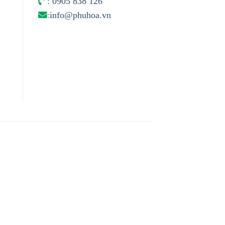
:
0905 838 126
:
info@phuhoa.vn