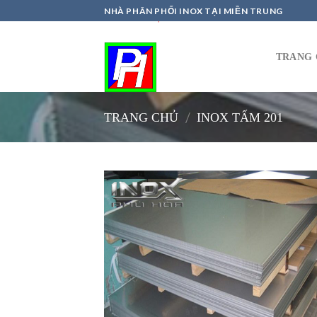
Skip
NHÀ PHÂN PHỐI INOX TẠI MIỀN TRUNG
to
content
TRANG 
/
TRANG CHỦ
INOX TẤM 201