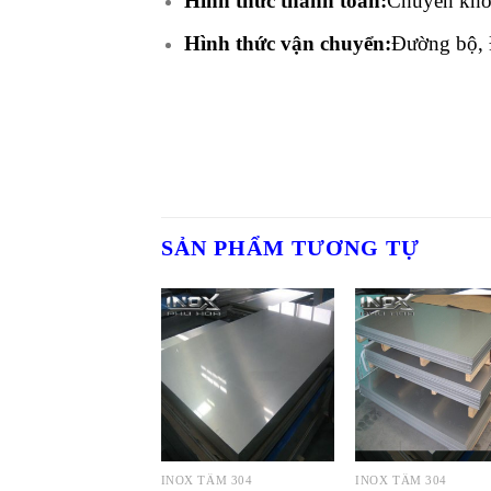
Hình thức thanh toán:
Chuyển khoả
Hình thức vận chuyển:
Đường bộ, 
SẢN PHẨM TƯƠNG TỰ
INOX TẤM 304
INOX TẤM 304