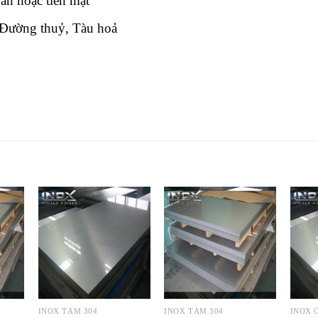
n hoặc tiền mặt
Đường thuỷ, Tàu hoả
INOX TẤM 304
INOX TẤM 304