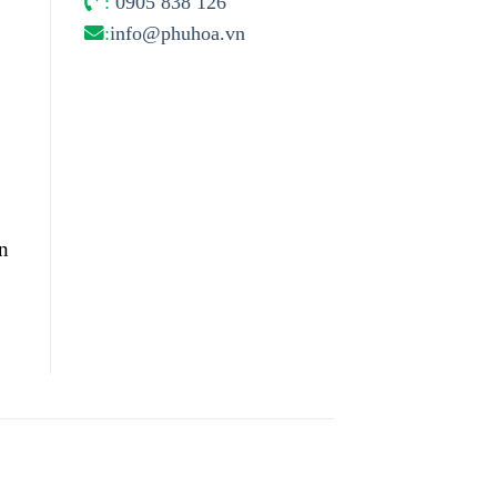
:
0905 838 126
:
info@phuhoa.vn
n