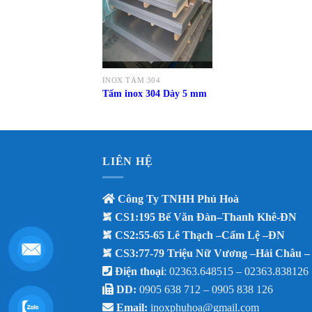
INOX TẤM 304
Tấm inox 304 Dày 5 mm
LIÊN HỆ
Công Ty TNHH Phú Hoà
CS1:195 Bế Văn Đàn–Thanh Khê-ĐN
CS2:55-65 Lê Thạch –Cẩm Lệ –ĐN
CS3:77-79 Triệu Nữ Vương –Hải Châu 
Điện thoại
: 02363.648515 – 02363.838126
DD:
0905 638 712 –
0905 838 126
Email:
inoxphuhoa@gmail.com