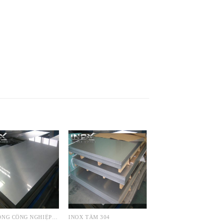
INOX ỐNG CÔNG NGHIỆP 304
INOX TẤM 304