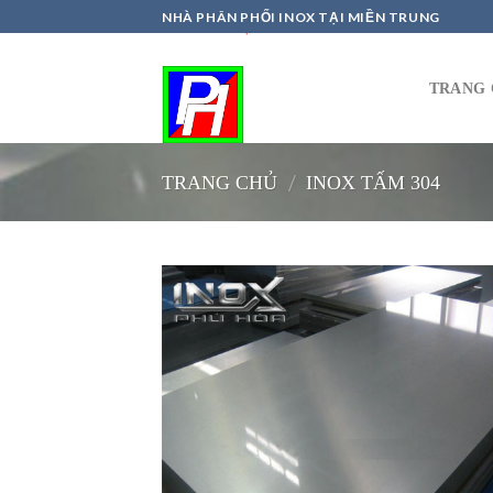
Skip
NHÀ PHÂN PHỐI INOX TẠI MIỀN TRUNG
to
content
TRANG 
/
TRANG CHỦ
INOX TẤM 304