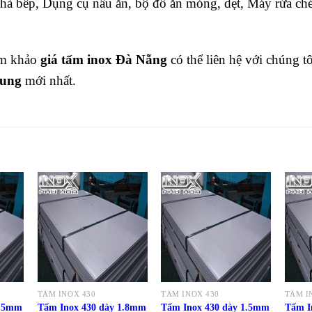
à bếp, Dụng cụ nấu ăn, bộ đồ ăn mỏng, dẹt, Máy rửa chén
am khảo
giá tấm
inox Đà Nẵng
có thể liên hệ với chúng t
rung
mới nhất.
TẤM INOX 430
TẤM INOX 430
TẤM I
2.5mm
Tấm Inox 430 dày 1.8mm
Tấm Inox 430 dày 1.5mm
Tấm I