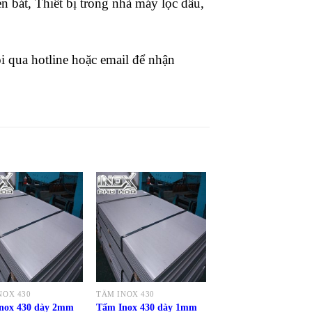
 bát, Thiết bị trong nhà máy lọc dầu,
ôi qua hotline hoặc email để nhận
NOX 430
TẤM INOX 430
nox 430 dày 2mm
Tấm Inox 430 dày 1mm