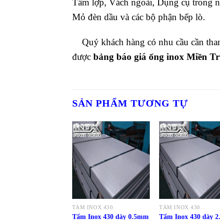
Tấm lợp, Vách ngoài, Dụng cụ trong nh
Mỏ đèn dầu và các bộ phận bếp lò.
Quý khách hàng có nhu cầu cần th
được
bảng báo giá ống
inox Miền T
SẢN PHẨM TƯƠNG TỰ
TẤM INOX 430
TẤM INOX 430
Tấm Inox 430 dày 0.5mm
Tấm Inox 430 dày 