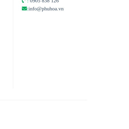
:
0905 838 126
:
info@phuhoa.vn