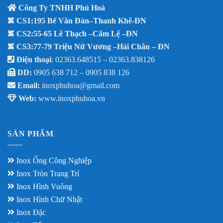
Công Ty TNHH Phú Hoà
CS1:195 Bế Văn Đàn–Thanh Khê-ĐN
CS2:55-65 Lê Thạch –Cẩm Lệ –ĐN
CS3:77-79 Triệu Nữ Vương –Hải Châu – ĐN
Điện thoại
: 02363.648515 – 02363.838126
DD:
0905 638 712 –
0905 838 126
Email:
inoxphuhoa@gmail.com
Web:
www.inoxphuhoa.vn
SẢN PHẨM
Inox Ống Công Nghiệp
Inox Tròn Trang Trí
Inox Hình Vuông
Inox Hình Chữ Nhật
Inox Đặc