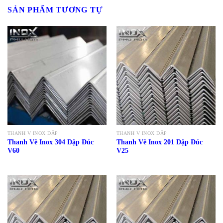
SẢN PHẨM TƯƠNG TỰ
THANH V INOX DẬP
THANH V INOX DẬP
Thanh Vê Inox 304 Dập Đúc
Thanh Vê Inox 201 Dập Đúc
V60
V25