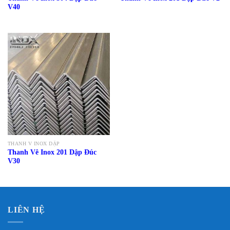
V40
THANH V INOX DẬP
Thanh Vê Inox 201 Dập Đúc
V30
LIÊN HỆ